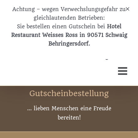
Zum
+49 911 / 50 69 88-0
| Fax +49 911 / 50 69 88-70 |
Achtung – wegen Verwechslungsgefahr zu
Schwaiger Strasse 2 - D-90571 Behringersdorf |
Inhalt
info@weissesross.de
| Öffnungszeiten Restaurant: Mo.
gleichlautenden Betrieben:
springen
Ruhetag, Di-Sa 11.30-14 & 17-21 Uhr, So 11.30-14 & 17-20
Sie bestellen einen Gutschein bei
Hotel
Uhr
Restaurant Weisses Ross in 90571 Schwaig
Facebook
Behringersdorf.
Gutscheinbestellung
... lieben Menschen eine Freude
bereiten!